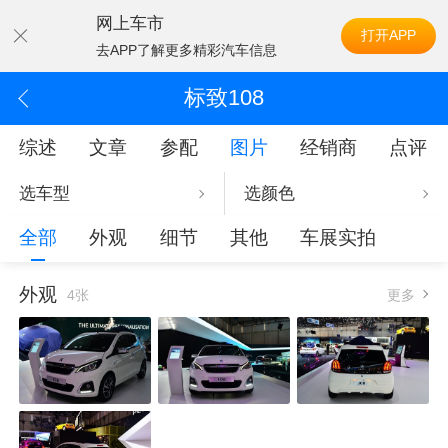
网上车市
打开APP
去APP了解更多精彩汽车信息
标致108
综述
文章
参配
图片
经销商
点评
选车型
选颜色
全部
外观
细节
其他
车展实拍
外观
4张
更多