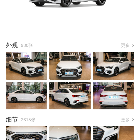
外观
930张
更多
细节
2615张
更多