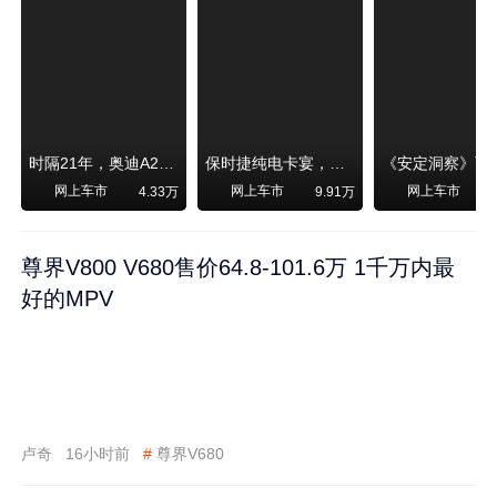
时隔21年，奥迪A2强势归来！
保时捷纯电卡宴，跑赛道！比超级跑车性能还强，动力、刹车竟然没有热衰减
网上车市
网上车市
网上车市
4.33万
9.91万
尊界V800 V680售价64.8-101.6万 1千万内最
好的MPV
卢奇
16小时前
#
尊界V680