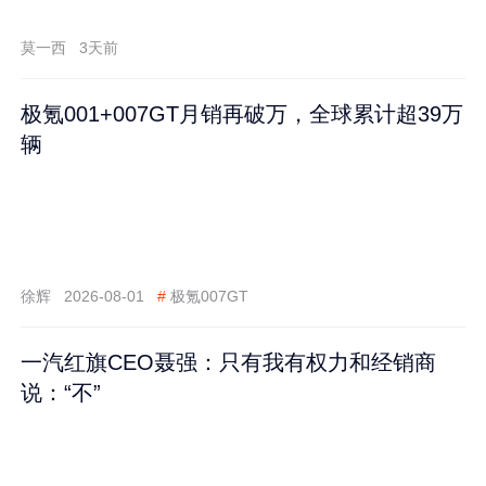
莫一西
3天前
极氪001+007GT月销再破万，全球累计超39万
辆
徐辉
2026-08-01
#
极氪007GT
一汽红旗CEO聂强：只有我有权力和经销商
说：“不”