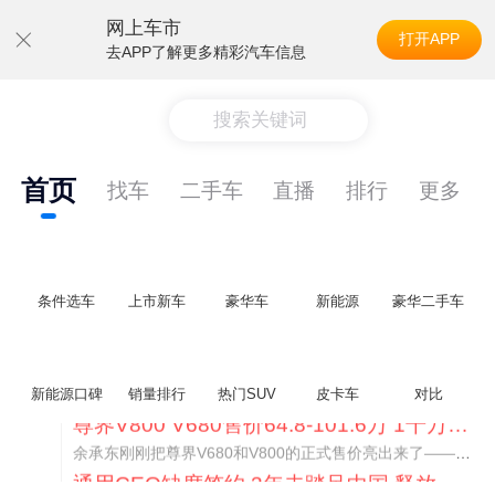
网上车市
打开APP
去APP了解更多精彩汽车信息
搜索关键词
首页
找车
二手车
直播
排行
更多
条件选车
上市新车
豪华车
新能源
豪华二手车
新能源口碑
销量排行
热门SUV
皮卡车
对比
通用CEO缺席签约 3年未踏足中国 释放反常信号
8月5日，上汽集团与通用汽车在上海完成上汽通用合资协议续约，合作周期一次性延长20年至2047年，这场关乎中美汽车标杆合资企业未来二十年走向的重磅签约仪式，备受全行业瞩目。