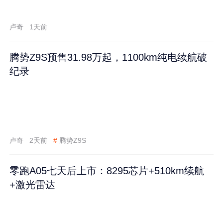
卢奇
1天前
腾势Z9S预售31.98万起，1100km纯电续航破
纪录
卢奇
2天前
#
腾势Z9S
零跑A05七天后上市：8295芯片+510km续航
+激光雷达