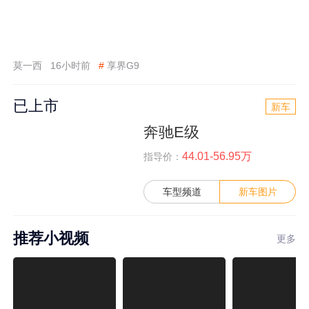
莫一西
16小时前
#
享界G9
已上市
新车
奔驰E级
44.01-56.95万
指导价：
车型频道
新车图片
推荐小视频
更多