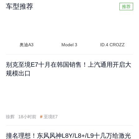
车型推荐
推荐
奥迪A3
Model 3
ID.4 CROZZ
别克至境E7十月在韩国销售！上汽通用开启大
规模出口
徐辉
18小时前
#
至境E7
撞名理想！东风风神L8Y/L8+/L9十几万给激光