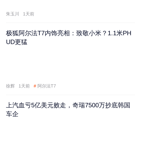
跌60%
朱玉川
1天前
极狐阿尔法T7内饰亮相：致敬小米？1.1米PH
UD更猛
徐辉
1天前
#
阿尔法T7
上汽血亏5亿美元败走，奇瑞7500万抄底韩国
车企