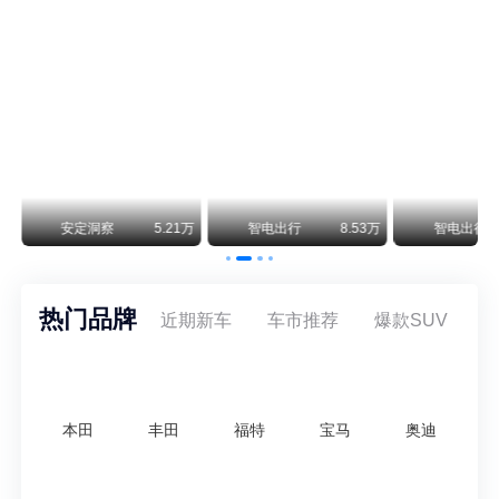
尊界V800 V680售价64.8-101.6万 1千万内最好的MPV
余承东刚刚把尊界V680和V800的正式售价亮出来了——64.8万起和76.6万起。对比预售时65-90万和80-120万的区间，起售价都往下调了一截，这个信号很明确：尊界想在百万级MPV市场尽快站稳脚跟。
通用CEO缺席签约 3年未踏足中国 释放反常信号
8月5日，上汽集团与通用汽车在上海完成上汽通用合资协议续约，合作周期一次性延长20年至2047年，这场关乎中美汽车标杆合资企业未来二十年走向的重磅签约仪式，备受全行业瞩目。
万
智电出行
8.18万
智电出行
7.87万
安定洞察
热门品牌
近期新车
车市推荐
爆款SUV
本田
丰田
福特
宝马
奥迪