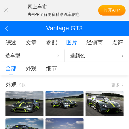
网上车市
打开APP
去APP了解更多精彩汽车信息
Vantage GT3
综述
文章
参配
图片
经销商
点评
选车型
选颜色
全部
外观
细节
外观
5张
更多