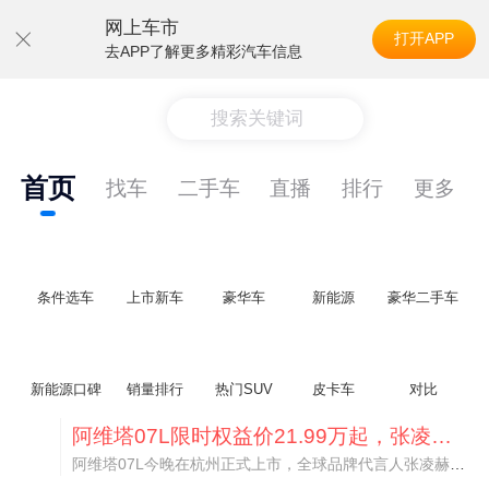
网上车市
打开APP
去APP了解更多精彩汽车信息
搜索关键词
首页
找车
二手车
直播
排行
更多
条件选车
上市新车
豪华车
新能源
豪华二手车
新能源口碑
销量排行
热门SUV
皮卡车
对比
阿维塔07L限时权益价21.99万起，张凌赫成首位车主
阿维塔07L今晚在杭州正式上市，全球品牌代言人张凌赫现场提车，成为这台车的第一位主人。三个版本：Elite纯电版22.99万，Max+后驱纯电版24.99万，Ultra三电机四驱版27.99万。