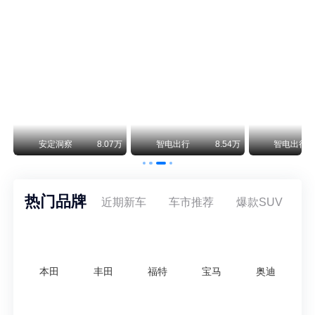
保时捷CEO证实：纯电718将复活！因为奥迪需要
保时捷新任CEO迈克尔·莱特斯最近接受德国《法兰克福汇报》采访，直接给纯电718项目吃了颗定心丸。之前外界传得沸沸扬扬，说这个项目可能推迟甚至取消，现在CEO亲自出面澄清：“关于电动718，我们已经得出结论，将会打造这款车型，因为这是经济上的最佳解决方案，也会是一款非常出色的汽车。”
阿维塔07L限时权益价21.99万起，张凌赫成首位车主
阿维塔07L今晚在杭州正式上市，全球品牌代言人张凌赫现场提车，成为这台车的第一位主人。三个版本：Elite纯电版22.99万，Max+后驱纯电版24.99万，Ultra三电机四驱版27.99万。
万
安定洞察
8.07万
智电出行
8.54万
智电出行
热门品牌
近期新车
车市推荐
爆款SUV
本田
丰田
福特
宝马
奥迪