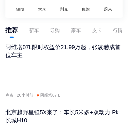
MINI
大众
别克
红旗
蔚来
推荐
新车
导购
豪车
皮卡
行情
阿维塔07L限时权益价21.99万起，张凌赫成首
位车主
卢奇
20小时前
#
阿维塔07 L
北京越野星钽5X来了：车长5米多+双动力 Pk
长城H10