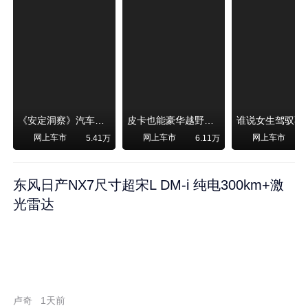
《安定洞察》汽车烧不烧油，和石油安全无关！
皮卡也能豪华越野！纵横F700上市，限时卖29.99万起
网上车市
网上车市
网上车市
5.41万
6.11万
东风日产NX7尺寸超宋L DM-i 纯电300km+激
光雷达
卢奇
1天前