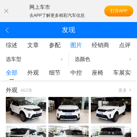
网上车市
打开APP
去APP了解更多精彩汽车信息
发现
综述
文章
参配
图片
经销商
点评
选车型
选颜色
全部
外观
细节
中控
座椅
车展实拍
外观
462张
更多