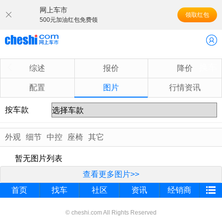
网上车市
领取红包
500元加油红包免费领
换车
综述
报价
降价
配置
图片
行情资讯
按车款
外观
细节
中控
座椅
其它
暂无图片列表
查看更多图片>>
首页
找车
社区
资讯
经销商
© cheshi.com All Rights Reserved