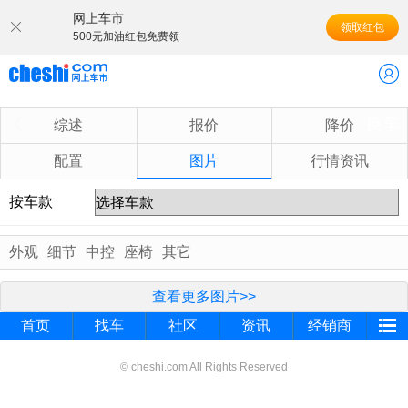
网上车市
领取红包
500元加油红包免费领
换车
综述
报价
降价
配置
图片
行情资讯
按车款
外观
细节
中控
座椅
其它
查看更多图片>>
首页
找车
社区
资讯
经销商
© cheshi.com All Rights Reserved