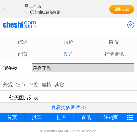
网上车市
领取红包
500元加油红包免费领
换车
综述
报价
降价
配置
图片
行情资讯
按车款
外观
细节
中控
座椅
其它
暂无图片列表
查看更多图片>>
首页
找车
社区
资讯
经销商
© cheshi.com All Rights Reserved