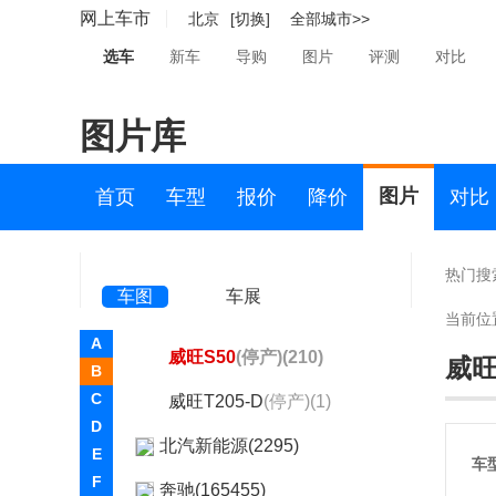
威旺306
(停产)(635)
网上车市
北京
[切换]
全部城市>>
威旺307
(停产)(69)
选车
新车
导购
图片
评测
对比
威旺407EV
(停产)(2)
图片库
威旺M20
(停产)(447)
威旺M30
(停产)(90)
图片
首页
车型
报价
降价
对比
威旺M35
(停产)(76)
威旺M50F
(停产)(170)
热门搜
车图
车展
威旺M60
(停产)(169)
当前位
A
威旺S50
(停产)(210)
威旺
B
C
威旺T205-D
(停产)(1)
D
北汽新能源(2295)
E
车
F
奔驰(165455)