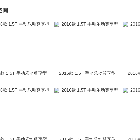
空间
6款 1.5T 手动乐动尊享型
2016款 1.5T 手动乐动尊享型
201
6款 1.5T 手动乐动尊享型
2016款 1.5T 手动乐动尊享型
201