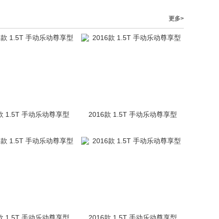
更多>
6款 1.5T 手动乐动尊享型
2016款 1.5T 手动乐动尊享型
6款 1.5T 手动乐动尊享型
2016款 1.5T 手动乐动尊享型