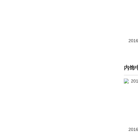
D
大乘汽车(277)
大发(2)
道达(2)
201
道朗格(894)
道奇(3146)
内饰
达西亚(46)
大运(640)
大众(243470)
电动屋(639)
电咖汽车(128)
201