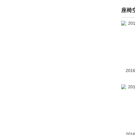
座椅
东南(15882)
DS(11477)
E
212(973)
F
法拉利(6746)
201
方程豹(1469)
Faraday&Future(73)
飞凡汽车(3160)
菲亚特(18889)
丰田(136301)
201