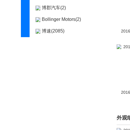
博郡汽车(2)
Bollinger Motors(2)
博速(2085)
201
BRP(1)
布加迪(768)
C
曹操汽车(101)
长安凯程(3712)
201
长安跨越(19)
长安欧尚(16930)
外观
长安汽车(48824)