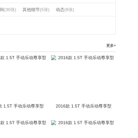
间
(30张)
其他细节
(5张)
动态
(8张)
更多>
6款 1.5T 手动乐动尊享型
2016款 1.5T 手动乐动尊享型