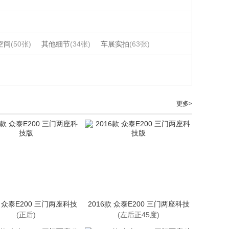
空间
(50张)
其他细节
(34张)
车展实拍
(63张)
更多>
款 众泰E200 三门两座科技
2016款 众泰E200 三门两座科技
版
版
(正后)
(左后正45度)