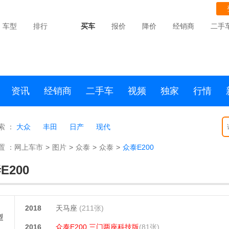
车型
排行
买车
报价
降价
经销商
二手
资讯
经销商
二手车
视频
独家
行情
索 ：
大众
丰田
日产
现代
置 ：
网上车市
>
图片
>
众泰
>
众泰
>
众泰E200
E200
2018
天马座
(211张)
型
2016
众泰E200 三门两座科技版
(81张)