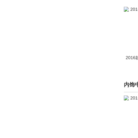
201
内饰