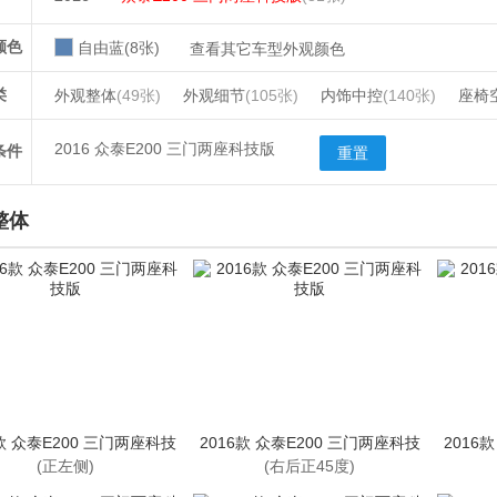
颜色
自由蓝(8张)
查看其它车型外观颜色
类
外观整体
(49张)
外观细节
(105张)
内饰中控
(140张)
座椅
2016 众泰E200 三门两座科技版
条件
重置
整体
6款 众泰E200 三门两座科技
2016款 众泰E200 三门两座科技
2016
版
版
(正左侧)
(右后正45度)