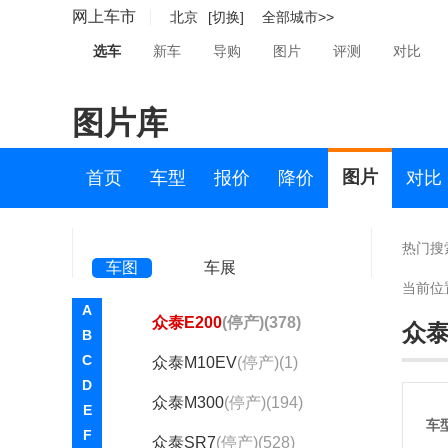
众泰T500
(350)
网上车市
北京
[切换]
全部城市>>
众泰T700
(740)
选车
新车
导购
图片
评测
对比
众泰T800
(183)
图片库
大迈X5
(停产)(454)
江南TT
(停产)(14)
图片
首页
车型
报价
降价
对比
云100
(停产)(4)
众泰2008
(停产)(56)
热门搜
车图
车展
众泰5008
(停产)(314)
当前位
A
众泰E200
(停产)(378)
众泰
B
C
众泰M10EV
(停产)(1)
D
众泰M300
(停产)(194)
E
车
F
众泰SR7
(停产)(528)