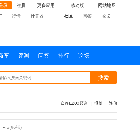
登录
注册
更多应用
移动版
网站地图
车
行情
计算器
社区
问答
论坛
新车
评测
问答
排行
论坛
搜索
众泰E200频道
报价
降价
|
|
Pro
(86张)