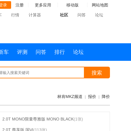
登录
注册
更多应用
移动版
网站地图
车
行情
计算器
社区
问答
论坛
新车
评测
问答
排行
论坛
搜索
林肯MKZ频道
报价
降价
|
|
2.0T MONO限量尊雅版 MONO BLACK
(1张)
2.0T 尊享版 国VI
(113张)