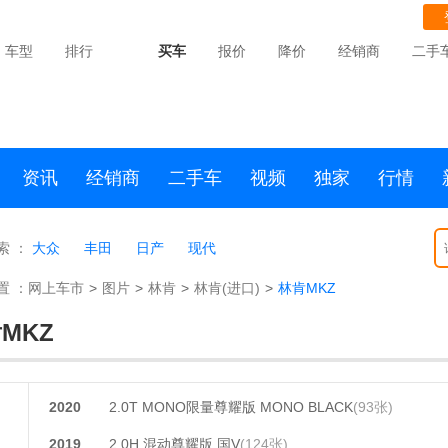
车型
排行
买车
报价
降价
经销商
二手
资讯
经销商
二手车
视频
独家
行情
索 ：
大众
丰田
日产
现代
置 ：
网上车市
>
图片
>
林肯
>
林肯(进口)
>
林肯MKZ
MKZ
2020
2.0T MONO限量尊耀版 MONO BLACK
(93张)
2019
2.0H 混动尊耀版 国V
(124张)