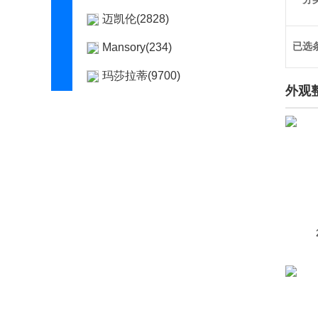
迈凯伦(2828)
已选
Mansory(234)
玛莎拉蒂(9700)
外观
马自达(53626)
梅尔库斯(1)
魅族汽车(1)
猛士(668)
Micro(1)
名爵(23519)
MINI(25236)
摩登汽车(100)