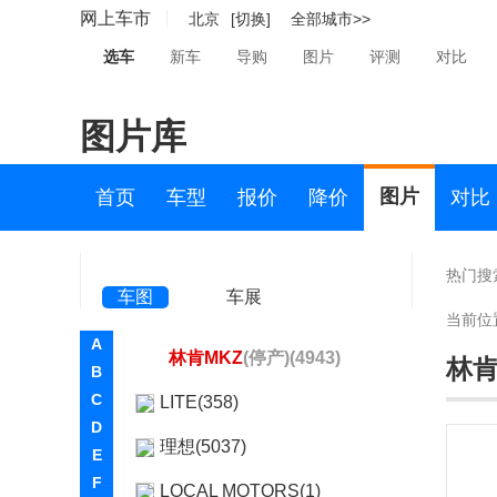
城市
(停产)(81)
网上车市
北京
[切换]
全部城市>>
领航员壹号
(停产)(1)
选车
新车
导购
图片
评测
对比
飞行家(进口)
(停产)(121)
图片库
航海家(进口)
(停产)(503)
林肯MKC
(停产)(1144)
图片
首页
车型
报价
降价
对比
林肯MKS
(停产)(37)
林肯MKT
(停产)(53)
热门搜
车图
车展
林肯MKX
(停产)(1597)
当前位
A
林肯MKZ
(停产)(4943)
林肯
B
C
LITE(358)
D
理想(5037)
E
F
LOCAL MOTORS(1)