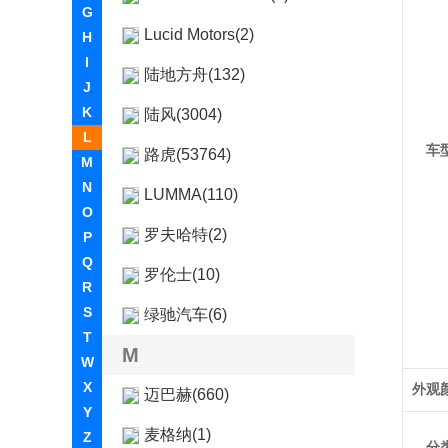
G
Lucid Motors(2)
H
I
陆地方舟(132)
J
K
陆风(3004)
L
车
路虎(53764)
M
N
LUMMA(110)
O
罗夫哈特(2)
P
Q
罗伦士(10)
R
S
绿驰汽车(6)
T
M
W
X
外观
迈巴赫(660)
Y
麦格纳(1)
Z
分