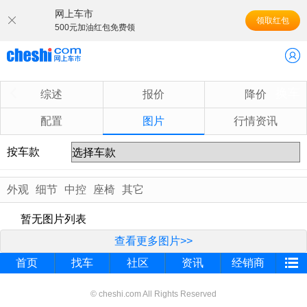
网上车市
领取红包
500元加油红包免费领
换车
综述
报价
降价
配置
图片
行情资讯
按车款
外观
细节
中控
座椅
其它
暂无图片列表
查看更多图片>>
首页
找车
社区
资讯
经销商
© cheshi.com All Rights Reserved