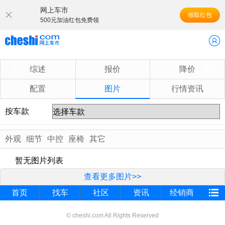
网上车市
领取红包
500元加油红包免费领
换车
综述
报价
降价
配置
图片
行情资讯
按车款
外观
细节
中控
座椅
其它
暂无图片列表
查看更多图片>>
首页
找车
社区
资讯
经销商
© cheshi.com All Rights Reserved