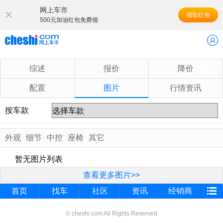
网上车市
领取红包
500元加油红包免费领
换车
综述
报价
降价
配置
图片
行情资讯
按车款
外观
细节
中控
座椅
其它
暂无图片列表
查看更多图片>>
首页
找车
社区
资讯
经销商
© cheshi.com All Rights Reserved