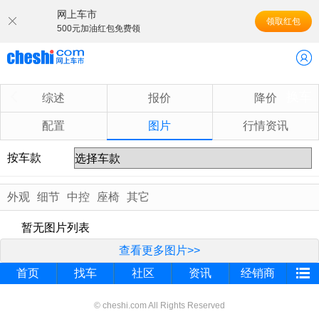
网上车市
领取红包
500元加油红包免费领
换车
综述
报价
降价
配置
图片
行情资讯
按车款
外观
细节
中控
座椅
其它
暂无图片列表
查看更多图片>>
首页
找车
社区
资讯
经销商
© cheshi.com All Rights Reserved