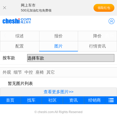
网上车市
领取红包
500元加油红包免费领
换车
综述
报价
降价
配置
图片
行情资讯
按车款
外观
细节
中控
座椅
其它
暂无图片列表
查看更多图片>>
首页
找车
社区
资讯
经销商
© cheshi.com All Rights Reserved