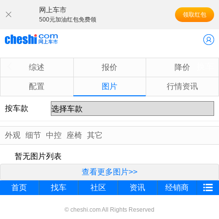
网上车市
领取红包
500元加油红包免费领
换车
综述
报价
降价
配置
图片
行情资讯
按车款
外观
细节
中控
座椅
其它
暂无图片列表
查看更多图片>>
首页
找车
社区
资讯
经销商
© cheshi.com All Rights Reserved