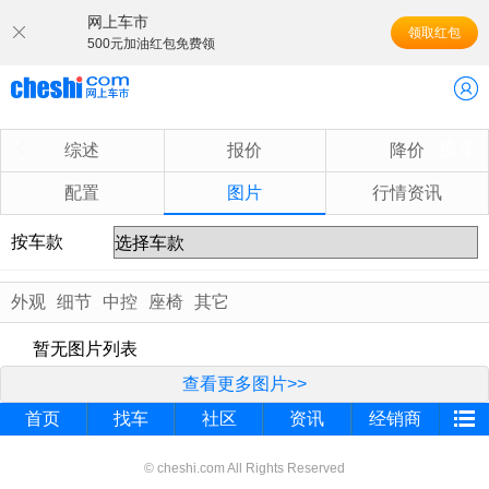
网上车市
领取红包
500元加油红包免费领
换车
综述
报价
降价
配置
图片
行情资讯
按车款
外观
细节
中控
座椅
其它
暂无图片列表
查看更多图片>>
首页
找车
社区
资讯
经销商
© cheshi.com All Rights Reserved