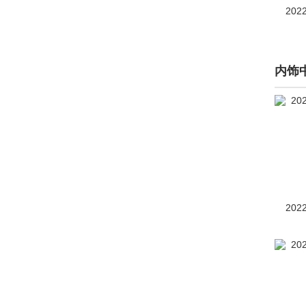
202
丰田RAV4 PHEV（进
口）
(1)
内饰
丰田RAV4(海外)
(158)
丰田S-FR
(1)
丰田Voxy
(1)
Fine-Comfort Ride概念车
(2)
202
Fortuner
(2)
FV2
(39)
GR HV SPORTS概念车
(1)