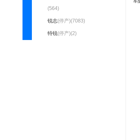
车
(564)
锐志
(停产)(7083)
特锐
(停产)(2)
威驰
(停产)(6629)
威驰FS
(停产)(650)
奕泽E进擎
(停产)(214)
丰田(进口)
埃尔法
(1719)
丰田世极
(1)
汉兰达(进口)
(141)
皇冠(进口)
(306)