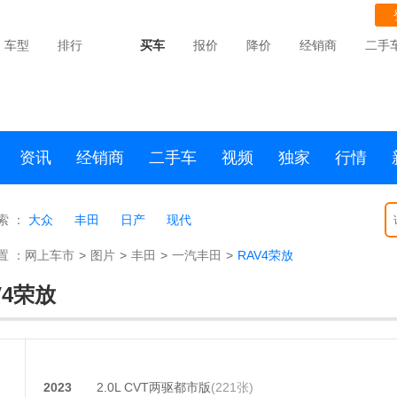
车型
排行
买车
报价
降价
经销商
二手
资讯
经销商
二手车
视频
独家
行情
索 ：
大众
丰田
日产
现代
置 ：
网上车市
>
图片
>
丰田
>
一汽丰田
>
RAV4荣放
V4荣放
2023
2.0L CVT两驱都市版
(221张)