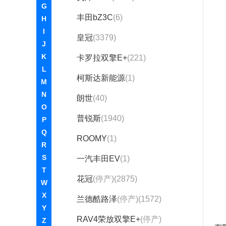
G
丰田bZ3C
(6)
H
I
皇冠
(3379)
J
K
卡罗拉双擎E+
(221)
L
柯斯达新能源
(1)
M
N
朗世
(40)
O
普锐斯
(1940)
P
Q
ROOMY
(1)
R
S
一汽丰田EV
(1)
T
花冠
(停产)(2875)
W
X
兰德酷路泽
(停产)(1572)
Y
RAV4荣放双擎E+
(停产)
Z