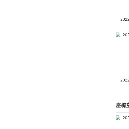
GR Yaris
(3)
Gran Ace
(1)
202
Grand Highlander
(16)
红杉
(83)
皇冠ESTATE
(1)
i-Road
(15)
凯美瑞（进口）
(14)
202
卡罗拉(海外)
(36)
卡罗拉Cross
(7)
座椅
兰德酷路泽（进口）
(309)
LCV Athleteic Tourer