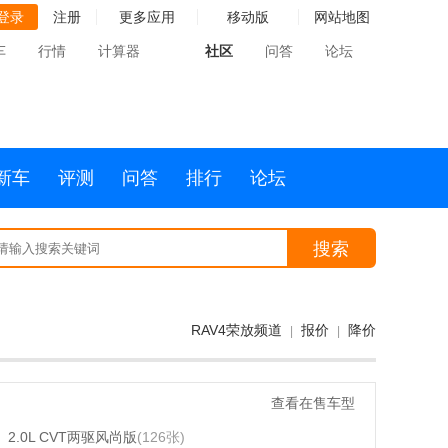
登录
注册
更多应用
移动版
网站地图
车
行情
计算器
社区
问答
论坛
新车
评测
问答
排行
论坛
搜索
RAV4荣放频道
报价
降价
|
|
查看在售车型
2.0L CVT两驱风尚版
(126张)