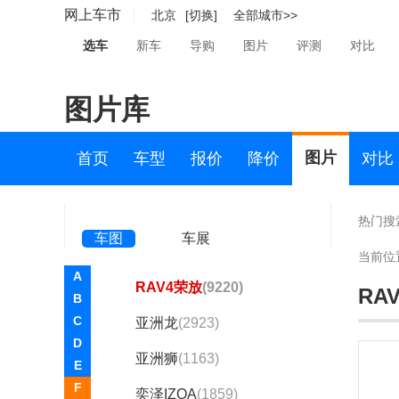
丰田bZ5
(100)
网上车市
北京
[切换]
全部城市>>
格瑞维亚
(1611)
选车
新车
导购
图片
评测
对比
凌放HARRIER
(1389)
图片库
卡罗拉
(11101)
卡罗拉锐放
(2413)
图片
首页
车型
报价
降价
对比
柯斯达
(112)
皇冠陆放
(1629)
热门搜
车图
车展
普拉多
(4416)
当前位
A
RAV4荣放
(9220)
RA
B
C
亚洲龙
(2923)
D
亚洲狮
(1163)
E
F
奕泽IZOA
(1859)