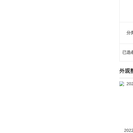
Mirai
(2)
Supra
(249)
威尔法
(578)
分
雅力士(海外)
(60)
已选
ALLION（海外）
(2)
Auris
(209)
外观
Avalon
(43)
Aygo
(3)
bZ Compact SUV
(2)
CONCEPT-爱i
(1)
Concept-i Ride概念车
(1)
202