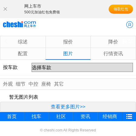
网上车市
领取红包
500元加油红包免费领
换车
综述
报价
降价
配置
图片
行情资讯
按车款
外观
细节
中控
座椅
其它
暂无图片列表
查看更多图片>>
首页
找车
社区
资讯
经销商
© cheshi.com All Rights Reserved