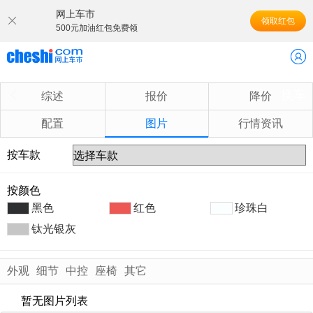
网上车市
领取红包
500元加油红包免费领
换车
综述
报价
降价
配置
图片
行情资讯
按车款
按颜色
黑色
红色
珍珠白
钛光银灰
外观
细节
中控
座椅
其它
暂无图片列表