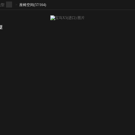
领先型
>
座椅空间
(57/164)
型