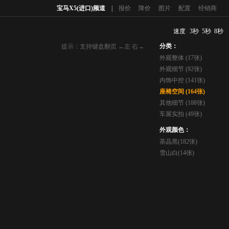
宝马X5(进口)频道
|
报价
降价
图片
配置
经销商
速度
3秒
5秒
8秒
提示：支持键盘翻页 ←左 右→
分类：
外观整体 (17张)
外观细节 (92张)
内饰中控 (141张)
座椅空间 (164张)
其他细节 (188张)
车展实拍 (49张)
外观颜色：
茶晶黑(182张)
雪山白(14张)