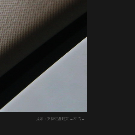
提示：支持键盘翻页 ←左 右→