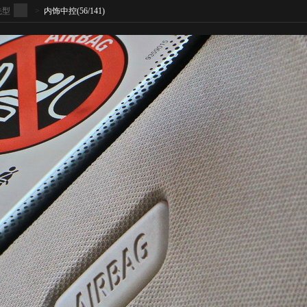
领先型
>
内饰中控
(56/141)