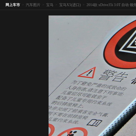
网上车市
>
汽车图片
>
宝马
>
宝马X5(进口)
>
2014款 xDrive35i 3.0T 自动 