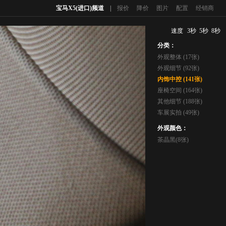
宝马X5(进口)频道
|
报价
降价
图片
配置
经销商
速度
3秒
5秒
8秒
分类：
外观整体 (17张)
外观细节 (92张)
内饰中控 (141张)
座椅空间 (164张)
其他细节 (188张)
车展实拍 (49张)
外观颜色：
茶晶黑(8张)