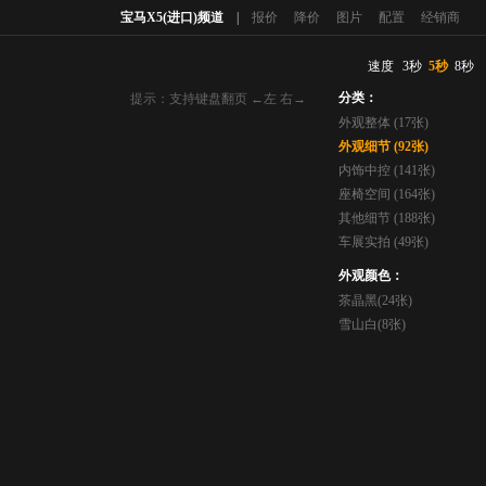
宝马X5(进口)频道
|
报价
降价
图片
配置
经销商
速度
3秒
5秒
8秒
分类：
提示：支持键盘翻页 ←左 右→
外观整体 (17张)
外观细节 (92张)
内饰中控 (141张)
座椅空间 (164张)
其他细节 (188张)
车展实拍 (49张)
外观颜色：
茶晶黑(24张)
雪山白(8张)