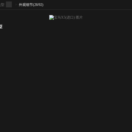
领先型
>
外观细节
(28/92)
型