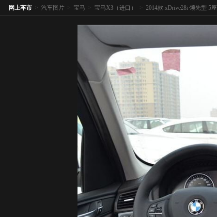
网上车市
>
汽车图片
>
宝马
>
宝马X3（进口）
>
2014款 xDrive28i 领先型 5座