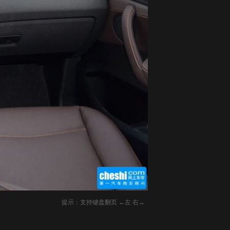
提示：支持键盘翻页 ←左 右→