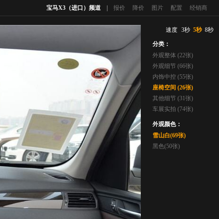
宝马X3（进口）频道
|
报价
降价
图片
配置
经销商
速度
3秒
5秒
8秒
分类：
外观整体 (22张)
外观细节 (66张)
内饰中控 (55张)
座椅空间 (26张)
其他细节 (31张)
车展实拍 (74张)
外观颜色：
雪山白(69张)
黑色(50张)