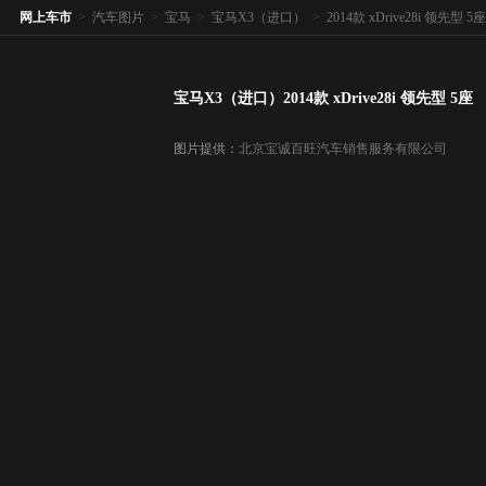
网上车市
>
汽车图片
>
宝马
>
宝马X3（进口）
>
2014款 xDrive28i 领先型 5座
宝马X3（进口）2014款 xDrive28i 领先型 5座
图片提供：
北京宝诚百旺汽车销售服务有限公司