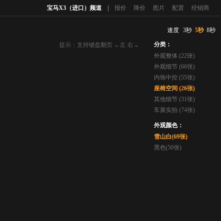
宝马X3（进口）频道
|
报价
降价
图片
配置
经销商
速度
3秒
5秒
8秒
分类：
提示：支持键盘翻页 ←左 右→
外观整体 (22张)
外观细节 (66张)
内饰中控 (55张)
座椅空间 (26张)
其他细节 (31张)
车展实拍 (74张)
外观颜色：
雪山白(69张)
黑色(50张)