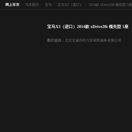
网上车市
>
汽车图片
>
宝马
>
宝马X3（进口）
>
2014款 xDrive28i 领先型 5座
宝马X3（进口）2014款 xDrive28i 领先型 5座
图片提供：
北京宝诚百旺汽车销售服务有限公司