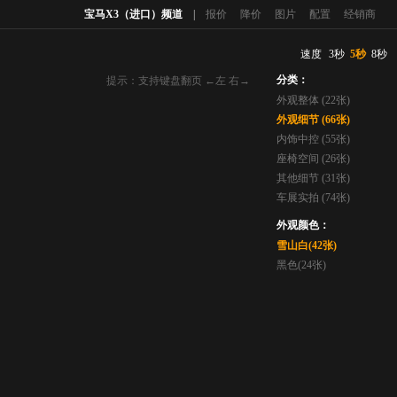
宝马X3（进口）频道
|
报价
降价
图片
配置
经销商
速度
3秒
5秒
8秒
分类：
提示：支持键盘翻页 ←左 右→
外观整体 (22张)
外观细节 (66张)
内饰中控 (55张)
座椅空间 (26张)
其他细节 (31张)
车展实拍 (74张)
外观颜色：
雪山白(42张)
黑色(24张)