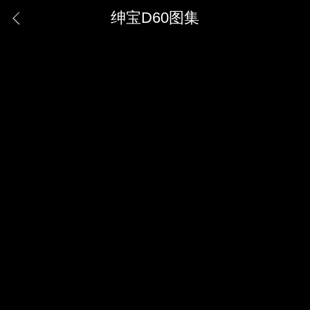
绅宝D60图集