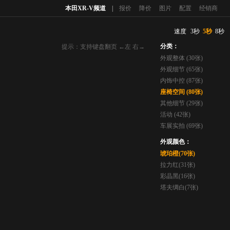
本田XR-V频道
|
报价
降价
图片
配置
经销商
速度
3秒
5秒
8秒
分类：
提示：支持键盘翻页 ←左 右→
外观整体 (30张)
外观细节 (65张)
内饰中控 (87张)
座椅空间 (80张)
其他细节 (29张)
活动 (42张)
车展实拍 (69张)
外观颜色：
琥珀橙(70张)
拉力红(31张)
彩晶黑(16张)
塔夫绸白(7张)