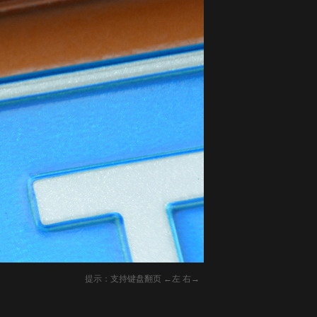
提示：支持键盘翻页 ←左 右→