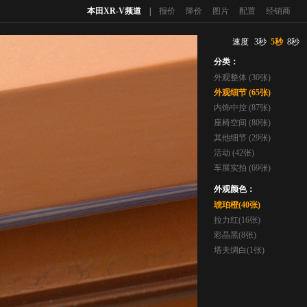
本田XR-V频道
|
报价
降价
图片
配置
经销商
速度
3秒
5秒
8秒
分类：
外观整体 (30张)
外观细节 (65张)
内饰中控 (87张)
座椅空间 (80张)
其他细节 (29张)
活动 (42张)
车展实拍 (69张)
外观颜色：
琥珀橙(40张)
拉力红(16张)
彩晶黑(8张)
塔夫绸白(1张)