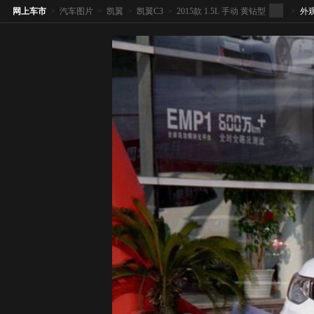
网上车市
>
汽车图片
>
凯翼
>
凯翼C3
>
2015款 1.5L 手动 黄钻型
>
外