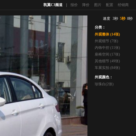
凯翼C3频道
|
报价
降价
图片
配置
经销商
速度
3秒
5秒
8秒
分类：
外观整体 (14张)
外观细节 (7张)
内饰中控 (11张)
座椅空间 (17张)
其他细节 (49张)
车展实拍 (84张)
外观颜色：
珍珠白(2张)