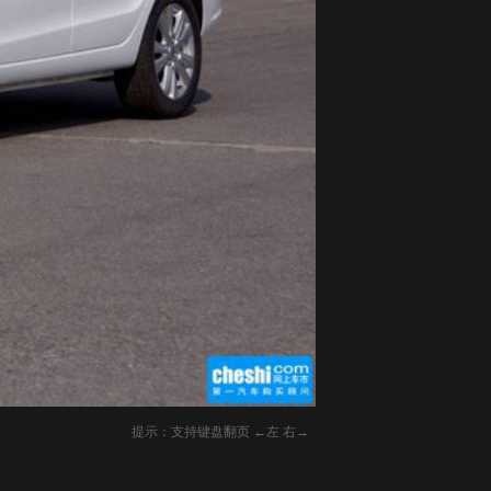
提示：支持键盘翻页 ←左 右→