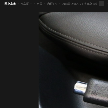
网上车市
>
汽车图片
>
启辰
>
启辰T70
>
2015款 2.0L CVT 睿享版 5座
>