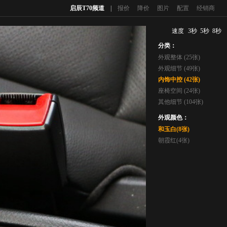
启辰T70频道
|
报价
降价
图片
配置
经销商
速度
3秒
5秒
8秒
分类：
外观整体 (25张)
外观细节 (49张)
内饰中控 (42张)
座椅空间 (24张)
其他细节 (104张)
外观颜色：
和玉白(8张)
朝霞红(4张)