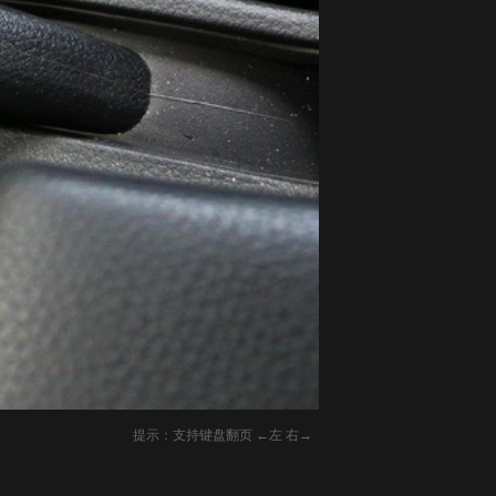
提示：支持键盘翻页 ←左 右→