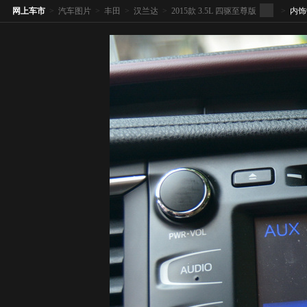
网上车市
>
汽车图片
>
丰田
>
汉兰达
>
2015款 3.5L 四驱至尊版
>
内饰