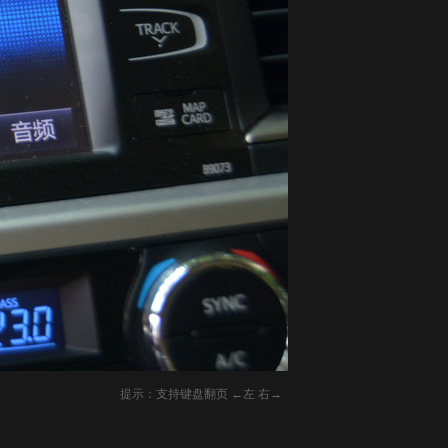
提示：支持键盘翻页 ←左 右→