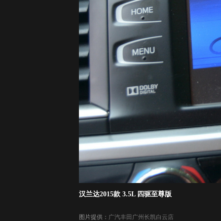
汉兰达2015款 3.5L 四驱至尊版
图片提供：
广汽丰田广州长凯白云店