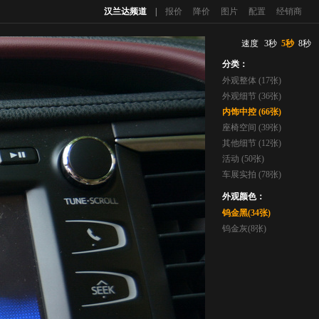
汉兰达频道
|
报价
降价
图片
配置
经销商
速度
3秒
5秒
8秒
分类：
外观整体 (17张)
外观细节 (36张)
内饰中控 (66张)
座椅空间 (39张)
其他细节 (12张)
活动 (50张)
车展实拍 (78张)
外观颜色：
钨金黑(34张)
钨金灰(8张)