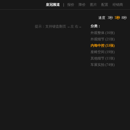
皇冠频道
|
报价
降价
图片
配置
经销商
速度
3秒
5秒
8秒
分类：
提示：支持键盘翻页 ←左 右→
外观整体 (16张)
外观细节 (21张)
内饰中控 (53张)
座椅空间 (19张)
其他细节 (11张)
车展实拍 (74张)