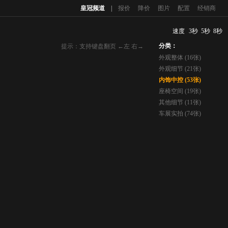
皇冠频道
|
报价
降价
图片
配置
经销商
速度
3秒
5秒
8秒
分类：
提示：支持键盘翻页 ←左 右→
外观整体 (16张)
外观细节 (21张)
内饰中控 (53张)
座椅空间 (19张)
其他细节 (11张)
车展实拍 (74张)