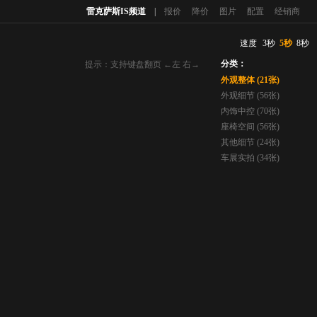
雷克萨斯IS频道
|
报价
降价
图片
配置
经销商
速度
3秒
5秒
8秒
分类：
提示：支持键盘翻页 ←左 右→
外观整体 (21张)
外观细节 (56张)
内饰中控 (70张)
座椅空间 (56张)
其他细节 (24张)
车展实拍 (34张)