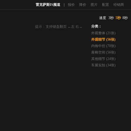
雷克萨斯IS频道
|
报价
降价
图片
配置
经销商
速度
3秒
5秒
8秒
分类：
提示：支持键盘翻页 ←左 右→
外观整体 (21张)
外观细节 (56张)
内饰中控 (70张)
座椅空间 (56张)
其他细节 (24张)
车展实拍 (34张)