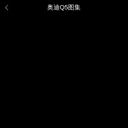
奥迪Q5图集