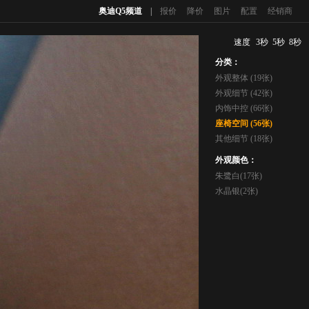
奥迪Q5频道
|
报价
降价
图片
配置
经销商
速度
3秒
5秒
8秒
分类：
外观整体 (19张)
外观细节 (42张)
内饰中控 (66张)
座椅空间 (56张)
其他细节 (18张)
外观颜色：
朱鹭白(17张)
水晶银(2张)