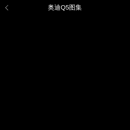
奥迪Q5图集