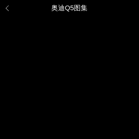
奥迪Q5图集