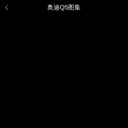
奥迪Q5图集