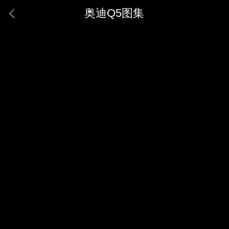
奥迪Q5图集