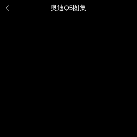
奥迪Q5图集