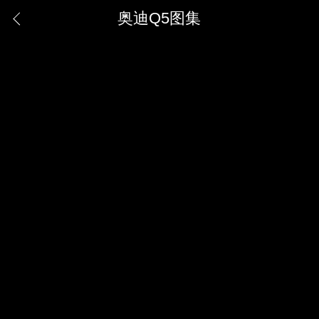
奥迪Q5图集