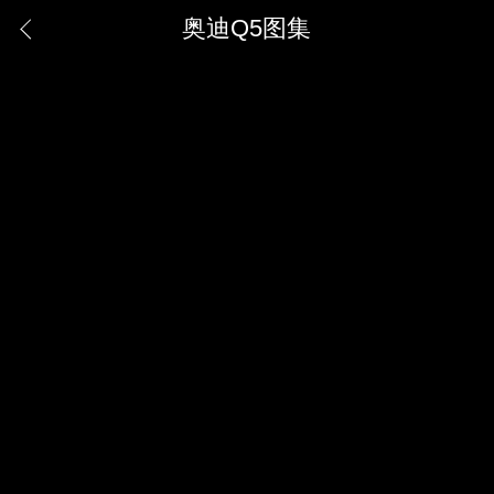
奥迪Q5图集