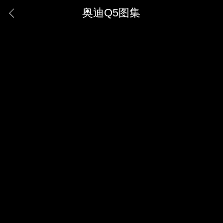
奥迪Q5图集