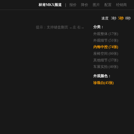
林肯MKX频道
|
报价
降价
图片
配置
经销商
速度
3秒
5秒
8秒
分类：
提示：支持键盘翻页 ←左 右→
外观整体 (17张)
外观细节 (51张)
内饰中控 (74张)
座椅空间 (66张)
其他细节 (37张)
车展实拍 (46张)
外观颜色：
珍珠白(45张)