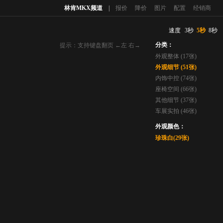
林肯MKX频道
|
报价
降价
图片
配置
经销商
速度
3秒
5秒
8秒
分类：
提示：支持键盘翻页 ←左 右→
外观整体 (17张)
外观细节 (51张)
内饰中控 (74张)
座椅空间 (66张)
其他细节 (37张)
车展实拍 (46张)
外观颜色：
珍珠白(29张)